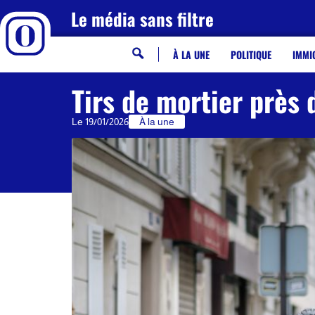
Le média sans filtre
À LA UNE
POLITIQUE
IMMI
Tirs de mortier près d
Le
19/01/2026
À la une