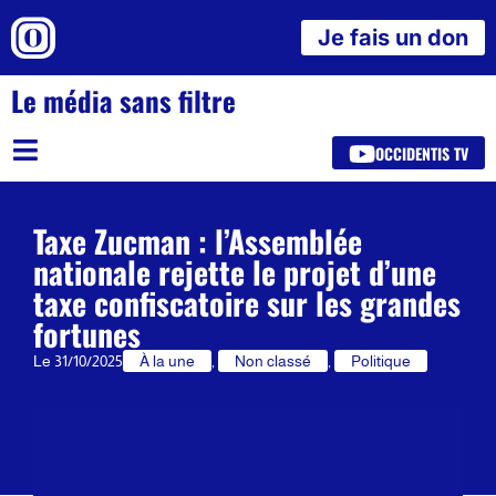
Je fais un don
Le média sans filtre
OCCIDENTIS TV
Taxe Zucman : l’Assemblée
nationale rejette le projet d’une
taxe confiscatoire sur les grandes
fortunes
Le
31/10/2025
À la une
,
Non classé
,
Politique