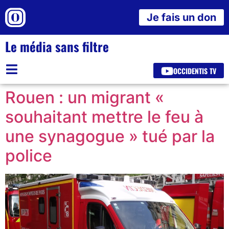
Je fais un don
Le média sans filtre
OCCIDENTIS TV
Rouen : un migrant «
souhaitant mettre le feu à
une synagogue » tué par la
police