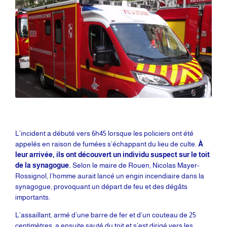
L’incident a débuté vers 6h45 lorsque les policiers ont été
appelés en raison de fumées s’échappant du lieu de culte.
À
leur arrivée, ils ont découvert un individu suspect sur le toit
de la synagogue.
Selon le maire de Rouen, Nicolas Mayer-
Rossignol, l’homme aurait lancé un engin incendiaire dans la
synagogue, provoquant un départ de feu et des dégâts
importants.
L’assaillant, armé d’une barre de fer et d’un couteau de 25
centimètres, a ensuite sauté du toit et s’est dirigé vers les