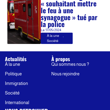
« souhaitant mettre
le feu à une
synagogue » tué par
la police
Le
17/05/2024
À la une
,
Société
Actualités
À propos
À la une
Qui sommes nous ?
Politique
Nous rejoindre
Immigration
Société
International