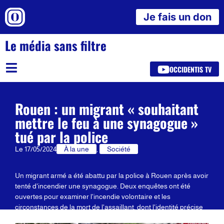
Je fais un don
Le média sans filtre
OCCIDENTIS TV
Rouen : un migrant « souhaitant
mettre le feu à une synagogue »
tué par la police
Le
17/05/2024
À la une
,
Société
Un migrant armé a été abattu par la police à Rouen après avoir
tenté d'incendier une synagogue. Deux enquêtes ont été
ouvertes pour examiner l'incendie volontaire et les
circonstances de la mort de l'assaillant, dont l'identité précise
reste inconnue.