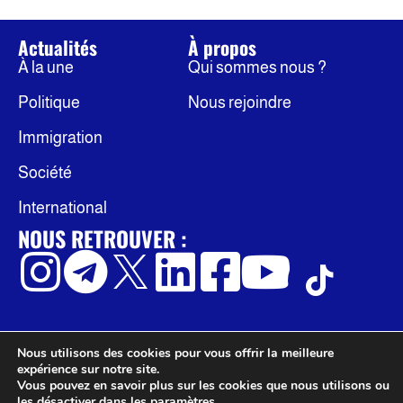
Actualités
À propos
À la une
Qui sommes nous ?
Politique
Nous rejoindre
Immigration
Société
International
NOUS RETROUVER :
Nous utilisons des cookies pour vous offrir la meilleure
© Occidentis
Politique de confidentialité
expérience sur notre site.
Mentions légales
Vous pouvez en savoir plus sur les cookies que nous utilisons ou
les désactiver dans les
paramètres
.