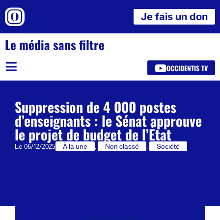
Je fais un don
Le média sans filtre
OCCIDENTIS TV
Suppression de 4 000 postes
d’enseignants : le Sénat approuve
le projet de budget de l’État
Le
06/12/2025
À la une
,
Non classé
,
Société