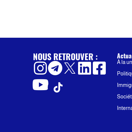
NOUS RETROUVER :
Actua
À la u
Politi
Immig
Socié
Intern