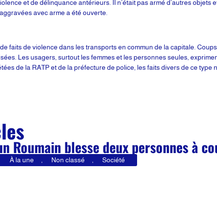
iolence et de délinquance antérieurs. Il n’était pas armé d’autres objets 
s aggravées avec arme a été ouverte.
 de faits de violence dans les transports en commun de la capitale. Coups 
lisées. Les usagers, surtout les femmes et les personnes seules, exprimen
ées de la RATP et de la préfecture de police, les faits divers de ce type 
cles
 un Roumain blesse deux personnes à c
À la une
,
Non classé
,
Société