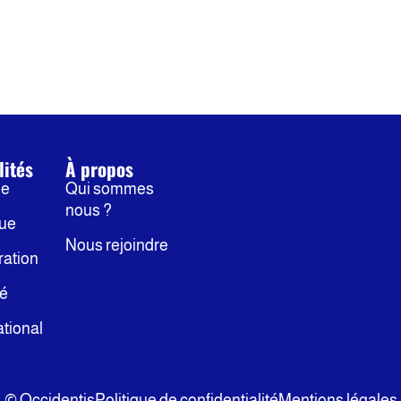
lités
À propos
ne
Qui sommes
nous ?
que
Nous rejoindre
ration
té
ational
© Occidentis
Politique de confidentialité
Mentions légales