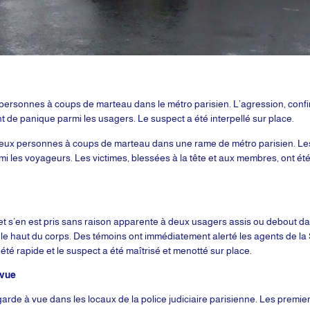
sonnes à coups de marteau dans le métro parisien. L’agression, confir
de panique parmi les usagers. Le suspect a été interpellé sur place.
eux personnes à coups de marteau dans une rame de métro parisien. Les f
es voyageurs. Les victimes, blessées à la tête et aux membres, ont été 
et s’en est pris sans raison apparente à deux usagers assis ou debout da
t le haut du corps. Des témoins ont immédiatement alerté les agents de la 
a été rapide et le suspect a été maîtrisé et menotté sur place.
 vue
de à vue dans les locaux de la police judiciaire parisienne. Les premier