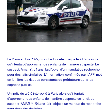
Le 11 novembre 2025, un individu a été interpellé à Paris alors
qu’il tentait d’approcher des enfants de manière suspecte. Le
suspect, Amar Y., 54 ans, fait l’objet d’un mandat de recherche
pour des faits similaires. L’information, confirmée par l’AFP, met
en lumière les risques persistants de prédateurs dans les
espaces publics.
Un individu a été interpellé à Paris alors qu’il tentait
d’approcher des enfants de manière suspecte ce lundi. Le
suspect, AMAR Y., 54 ans, fait l’objet d’un mandat de recherche
pour des faits similaires.