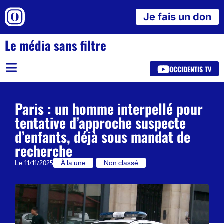
Je fais un don
Le média sans filtre
OCCIDENTIS TV
Paris : un homme interpellé pour
tentative d’approche suspecte
d’enfants, déjà sous mandat de
recherche
Le
11/11/2025
À la une
,
Non classé