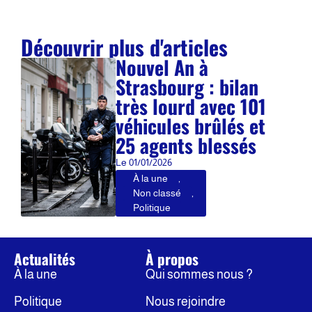
Découvrir plus d'articles
Nouvel An à
Strasbourg : bilan
très lourd avec 101
véhicules brûlés et
25 agents blessés
Le
01/01/2026
À la une
,
Non classé
,
Politique
Actualités
À propos
À la une
Qui sommes nous ?
Politique
Nous rejoindre