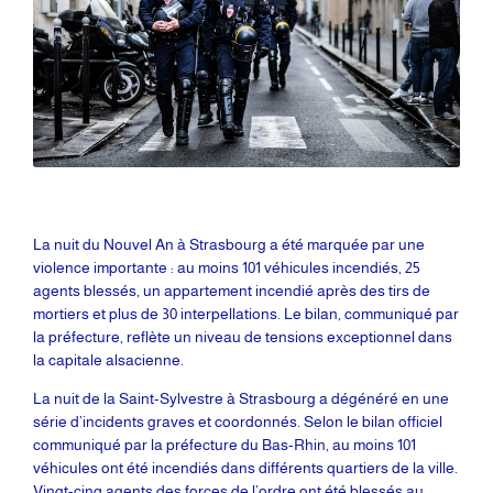
La nuit du Nouvel An à Strasbourg a été marquée par une
violence importante : au moins 101 véhicules incendiés, 25
agents blessés, un appartement incendié après des tirs de
mortiers et plus de 30 interpellations. Le bilan, communiqué par
la préfecture, reflète un niveau de tensions exceptionnel dans
la capitale alsacienne.
La nuit de la Saint-Sylvestre à Strasbourg a dégénéré en une
série d’incidents graves et coordonnés. Selon le bilan officiel
communiqué par la préfecture du Bas-Rhin, au moins 101
véhicules ont été incendiés dans différents quartiers de la ville.
Vingt-cinq agents des forces de l’ordre ont été blessés au