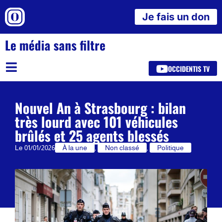
Je fais un don
Le média sans filtre
OCCIDENTIS TV
Nouvel An à Strasbourg : bilan
très lourd avec 101 véhicules
brûlés et 25 agents blessés
Le
01/01/2026
À la une
,
Non classé
,
Politique