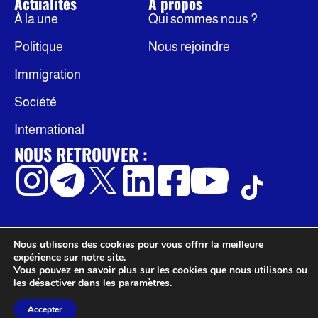
Actualités
À propos
À la une
Qui sommes nous ?
Politique
Nous rejoindre
Immigration
Société
International
NOUS RETROUVER :
Nous utilisons des cookies pour vous offrir la meilleure
© Occidentis
Politique de confidentialité
expérience sur notre site.
Mentions légales
Vous pouvez en savoir plus sur les cookies que nous utilisons ou
les désactiver dans les
paramètres
.
Accepter