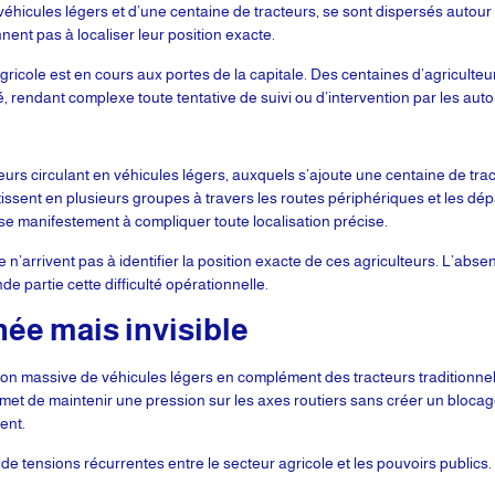
hicules légers et d’une centaine de tracteurs, se sont dispersés autour 
nnent pas à localiser leur position exacte.
cole est en cours aux portes de la capitale. Des centaines d’agriculteur
, rendant complexe toute tentative de suivi ou d’intervention par les autor
eurs circulant en véhicules légers, auxquels s’ajoute une centaine de tr
rtissent en plusieurs groupes à travers les routes périphériques et les dé
ise manifestement à compliquer toute localisation précise.
re n’arrivent pas à identifier la position exacte de ces agriculteurs. L’abs
de partie cette difficulté opérationnelle.
ée mais invisible
ation massive de véhicules légers en complément des tracteurs traditionne
met de maintenir une pression sur les axes routiers sans créer un blocage
ent.
 de tensions récurrentes entre le secteur agricole et les pouvoirs publics.