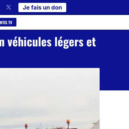
Je fais un don
NTIS TV
n véhicules légers et