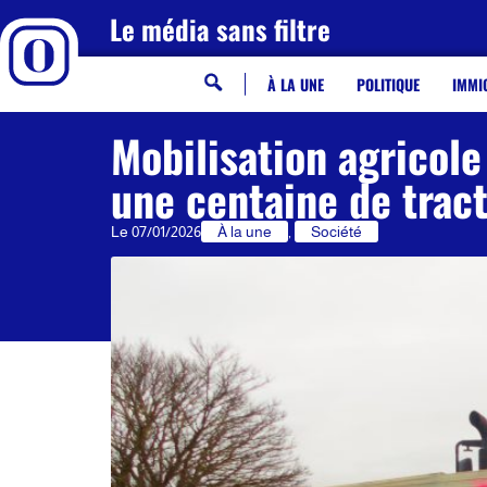
Le média sans filtre
À LA UNE
POLITIQUE
IMMI
Mobilisation agricole
une centaine de trac
Le
07/01/2026
À la une
,
Société