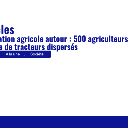
cles
ation agricole autour : 500 agriculteurs
e de tracteurs dispersés
À la une
,
Société