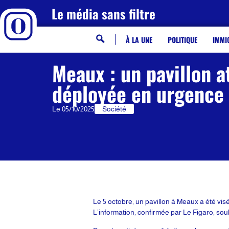
Le média sans filtre
À LA UNE
POLITIQUE
IMMI
Meaux : un pavillon a
déployée en urgence
Le
05/10/2025
Société
Le 5 octobre, un pavillon à Meaux a été vi
L’information, confirmée par Le Figaro, soul