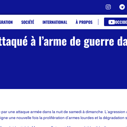
OCCIDE
GRATION
SOCIÉTÉ
INTERNATIONAL
À PROPOS
ttaqué à l’arme de guerre da
sé par une attaque armée dans la nuit de samedi à dimanche. L’agression
igne une nouvelle fois la prolifération d’armes lourdes et la dégradation s