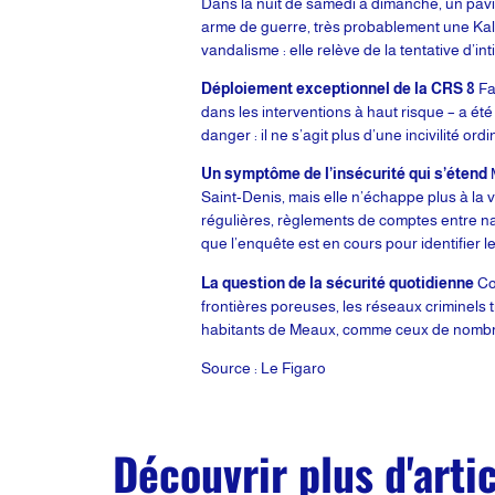
Dans la nuit de samedi à dimanche, un pavil
arme de guerre, très probablement une Kalac
vandalisme : elle relève de la tentative d’
Déploiement exceptionnel de la CRS 8
Fa
dans les interventions à haut risque – a ét
danger : il ne s’agit plus d’une incivilité or
Un symptôme de l’insécurité qui s’étend
M
Saint-Denis, mais elle n’échappe plus à la 
régulières, règlements de comptes entre narc
que l’enquête est en cours pour identifier l
La question de la sécurité quotidienne
Com
frontières poreuses, les réseaux criminels tr
habitants de Meaux, comme ceux de nombre
Source : Le Figaro
Découvrir plus d'arti