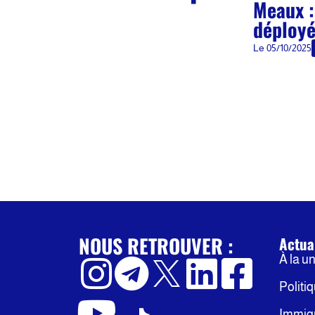
Meaux :
déployé
Le
05/10/2025
NOUS RETROUVER :
Actua
À la u
Politi
Immig