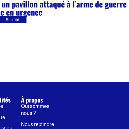
 un pavillon attaqué à l’arme de guerre 
e en urgence
Société
lités
À propos
ne
Qui sommes
nous ?
que
Nous rejoindre
ration