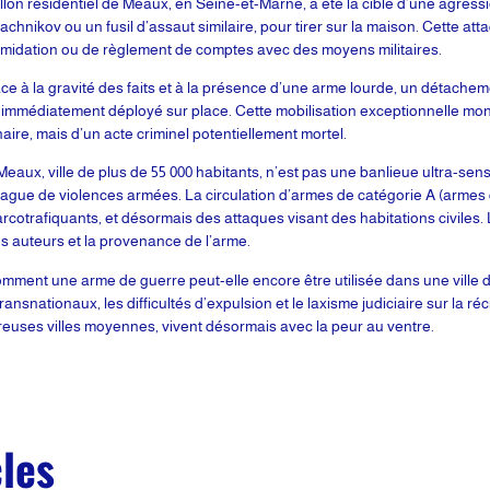
lon résidentiel de Meaux, en Seine-et-Marne, a été la cible d’une agressi
hnikov ou un fusil d’assaut similaire, pour tirer sur la maison. Cette att
intimidation ou de règlement de comptes avec des moyens militaires.
ce à la gravité des faits et à la présence d’une arme lourde, un détacheme
é immédiatement déployé sur place. Cette mobilisation exceptionnelle mont
dinaire, mais d’un acte criminel potentiellement mortel.
eaux, ville de plus de 55 000 habitants, n’est pas une banlieue ultra-se
vague de violences armées. La circulation d’armes de catégorie A (armes d
otrafiquants, et désormais des attaques visant des habitations civiles. Le
es auteurs et la provenance de l’arme.
ment une arme de guerre peut-elle encore être utilisée dans une ville 
ansnationaux, les difficultés d’expulsion et le laxisme judiciaire sur la réc
uses villes moyennes, vivent désormais avec la peur au ventre.
cles