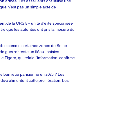
on armée. Les assaillants ont utilisé une
aque n’est pas un simple acte de
nt de la CRS 8 – unité d’élite spécialisée
re que les autorités ont pris la mesure du
nsible comme certaines zones de Seine-
e guerre) reste un fléau : saisies
 Figaro, qui relaie l’information, confirme
de banlieue parisienne en 2025 ? Les
idive alimentent cette prolifération. Les