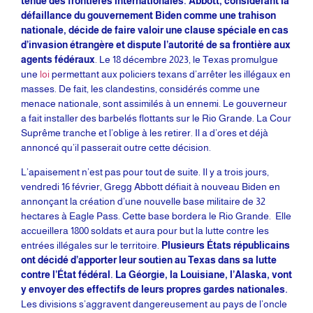
tenue des frontières internationales. Abbott, considérant la
défaillance du gouvernement Biden comme une trahison
nationale, décide de faire valoir une clause spéciale en cas
d’invasion étrangère et dispute l’autorité de sa frontière aux
agents fédéraux
. Le 18 décembre 2023, le Texas promulgue
une
loi
permettant aux policiers texans d’arrêter les illégaux en
masses. De fait, les clandestins, considérés comme une
menace nationale, sont assimilés à un ennemi. Le gouverneur
a fait installer des barbelés flottants sur le Rio Grande. La Cour
Suprême tranche et l’oblige à les retirer. Il a d’ores et déjà
annoncé qu’il passerait outre cette décision.
L’apaisement n’est pas pour tout de suite. Il y a trois jours,
vendredi 16 février, Gregg Abbott défiait à nouveau Biden en
annonçant la création d’une nouvelle base militaire de 32
hectares à Eagle Pass. Cette base bordera le Rio Grande. Elle
accueillera 1800 soldats et aura pour but la lutte contre les
entrées illégales sur le territoire.
Plusieurs États républicains
ont décidé d’apporter leur soutien au Texas dans sa lutte
contre l’État fédéral. La Géorgie, la Louisiane, l’Alaska, vont
y envoyer des effectifs de leurs propres gardes nationales.
Les divisions s’aggravent dangereusement au pays de l’oncle