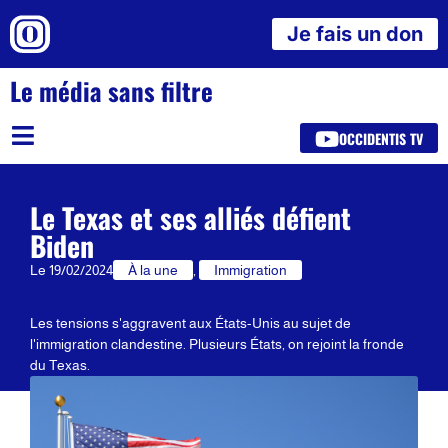
Je fais un don
Le média sans filtre
OCCIDENTIS TV
Le Texas et ses alliés défient
Biden
Le
19/02/2024
À la une
,
Immigration
Les tensions s'aggravent aux États-Unis au sujet de
l'immigration clandestine. Plusieurs États, on rejoint la fronde
du Texas.