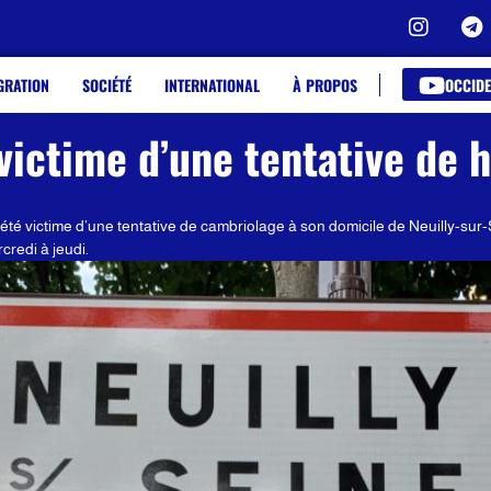
OCCIDE
GRATION
SOCIÉTÉ
INTERNATIONAL
À PROPOS
ictime d’une tentative de 
é victime d’une tentative de cambriolage à son domicile de Neuilly-sur-
credi à jeudi.