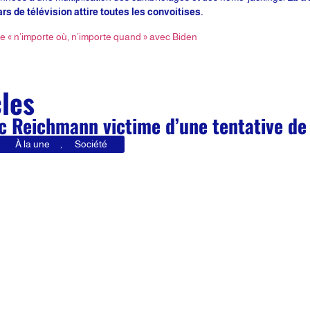
ars de télévision attire toutes les convoitises.
re « n’importe où, n’importe quand » avec Biden
cles
c Reichmann victime d’une tentative d
À la une
,
Société