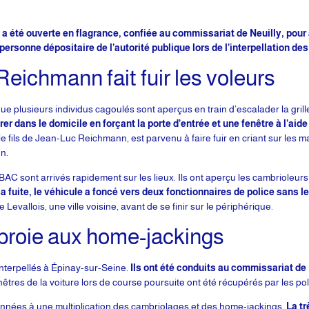
a été ouverte en flagrance, confiée au commissariat de Neuilly, pour 
personne dépositaire de l’autorité publique lors de l’interpellation d
Reichmann fait fuir les voleurs
ue plusieurs individus cagoulés sont aperçus en train d’escalader la grill
trer dans le domicile en forçant la porte d’entrée et une fenêtre à l’aide
le fils de Jean-Luc Reichmann, est parvenu à faire fuir en criant sur les ma
n.
a BAC sont arrivés rapidement sur les lieux. Ils ont aperçu les cambrioleurs
a fuite, le véhicule a foncé vers deux fonctionnaires de police sans l
Levallois, une ville voisine, avant de se finir sur le périphérique.
 proie aux home-jackings
interpellés à Épinay-sur-Seine.
Ils ont été conduits au commissariat de 
êtres de la voiture lors de course poursuite ont été récupérés par les poli
années à une multiplication des cambriolages et des home-jackings.
La tr