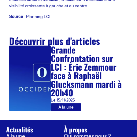
visibilité croissante à gauche et au centre.
Source
: Planning LCI
Découvrir plus d'articles
Grande
Confrontation sur
LCI : Éric Zemmour
face à Raphaël
Glucksmann mardi à
20h40
Le
15/11/2025
À la une
Actualités
À propos
À la une
Qui sommes nous ?