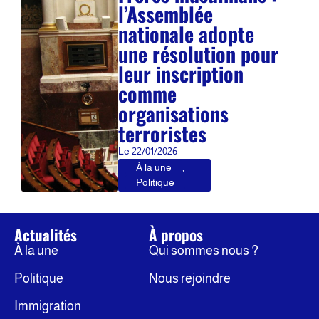
l’Assemblée
nationale adopte
une résolution pour
leur inscription
comme
organisations
terroristes
Le
22/01/2026
À la une
,
Politique
Actualités
À propos
À la une
Qui sommes nous ?
Politique
Nous rejoindre
Immigration