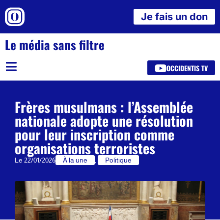
Je fais un don
Le média sans filtre
OCCIDENTIS TV
Frères musulmans : l’Assemblée
nationale adopte une résolution
pour leur inscription comme
organisations terroristes
Le
22/01/2026
À la une
,
Politique