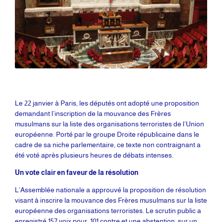
Le 22 janvier à Paris, les députés ont adopté une proposition
demandant l’inscription de la mouvance des Frères
musulmans sur la liste des organisations terroristes de l’Union
européenne. Porté par le groupe Droite républicaine dans le
cadre de sa niche parlementaire, ce texte non contraignant a
été voté après plusieurs heures de débats intenses.
Un vote clair en faveur de la résolution
L’Assemblée nationale a approuvé la proposition de résolution
visant à inscrire la mouvance des Frères musulmans sur la liste
européenne des organisations terroristes. Le scrutin public a
enregistré 157 voix pour, 101 contre et une abstention, sur un