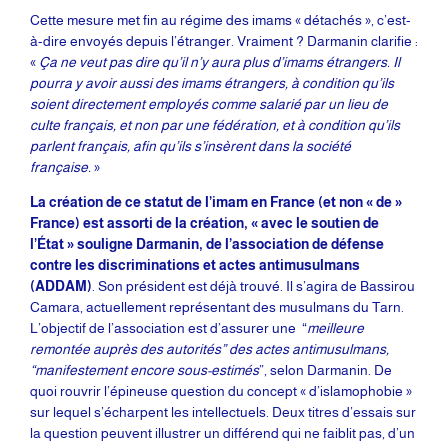
Cette mesure met fin au régime des imams « détachés », c’est-
à-dire envoyés depuis l’étranger. Vraiment ? Darmanin clarifie :
«
Ça ne veut pas dire qu’il n’y aura plus d’imams étrangers. Il
pourra y avoir aussi des imams étrangers, à condition qu’ils
soient directement employés comme salarié par un lieu de
culte français, et non par une fédération, et à condition qu’ils
parlent français, afin qu’ils s’insèrent dans la société
française.
»
La création de ce statut de l’imam en France (et non « de »
France) est assorti de la création, « avec le soutien de
l’État » souligne Darmanin, de l’association de défense
contre les discriminations et actes antimusulmans
(ADDAM)
. Son président est déjà trouvé. Il s’agira de Bassirou
Camara, actuellement représentant des musulmans du Tarn.
L’objectif de l’association est d’assurer une “
meilleure
remontée auprès des autorités” des actes antimusulmans,
“manifestement encore sous-estimés
”, selon Darmanin. De
quoi rouvrir l’épineuse question du concept « d’islamophobie »
sur lequel s’écharpent les intellectuels. Deux titres d’essais sur
la question peuvent illustrer un différend qui ne faiblit pas, d’un