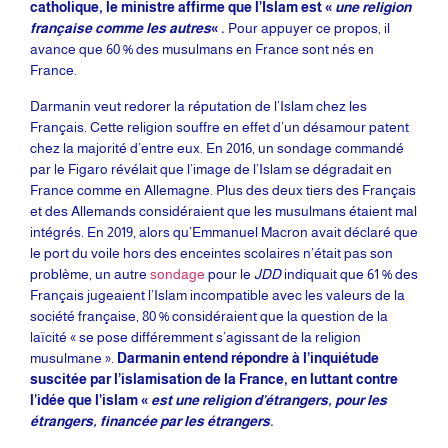
catholique, le ministre affirme que l’Islam est «
une religion
française comme les autres
« .
Pour appuyer ce propos, il
avance que 60 % des musulmans en France sont nés en
France.
Darmanin veut redorer la réputation de l’Islam chez les
Français. Cette religion souffre en effet d’un désamour patent
chez la majorité d’entre eux. En 2016, un sondage commandé
par le Figaro révélait que l’image de l’Islam se dégradait en
France comme en Allemagne. Plus des deux tiers des Français
et des Allemands considéraient que les musulmans étaient mal
intégrés. En 2019, alors qu’Emmanuel Macron avait déclaré que
le port du voile hors des enceintes scolaires n’était pas son
problème, un autre
sondage
pour le
JDD
indiquait que 61 % des
Français jugeaient l’Islam incompatible avec les valeurs de la
société française, 80 % considéraient que la question de la
laïcité « se pose différemment s’agissant de la religion
musulmane ».
Darmanin entend répondre à l’inquiétude
suscitée par l’islamisation de la France, en luttant contre
l’idée que l’islam «
est une religion d’étrangers, pour les
étrangers, financée par les étrangers
.