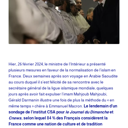
Hier, 26 février 2024, le ministre de l’Intérieur a présenté
plusieurs mesures en faveur de la normalisation de l’islam en
France. Deux semaines après son voyage en Arabie Saoudite
au cours duquel il s’est félicité de sa rencontre avec le
secrétaire général de la ligue islamique mondiale, quelques
jours après avoir fait expulser l’imam Mahjoub Mahjoubi,
Gérald Darmanin illustre une fois de plus la méthode du « en
même temps » chère à Emmanuel Macron.
Le lendemain d’un
sondage de l’institut CSA pour
le Journal du Dimanche
et
Cnews,
selon lequel 84 % des Français considèrent la
France comme une nation de culture et de tradition