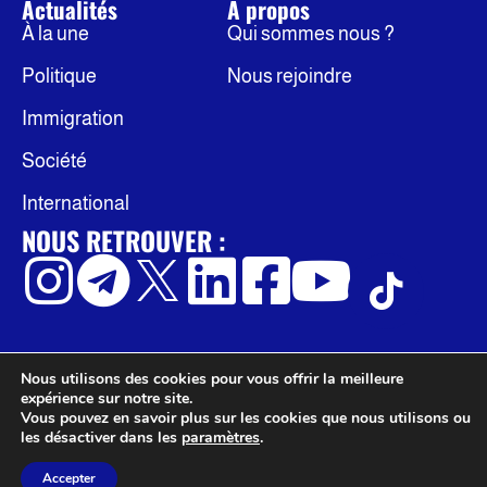
Actualités
À propos
À la une
Qui sommes nous ?
Politique
Nous rejoindre
Immigration
Société
International
NOUS RETROUVER :
Nous utilisons des cookies pour vous offrir la meilleure
© Occidentis
Politique de confidentialité
expérience sur notre site.
Mentions légales
Vous pouvez en savoir plus sur les cookies que nous utilisons ou
les désactiver dans les
paramètres
.
Accepter