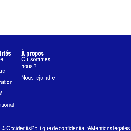
lités
À propos
ne
Qui sommes
nous ?
que
Nous rejoindre
ration
té
ational
© Occidentis
Politique de confidentialité
Mentions légales