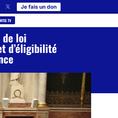
Je fais un don
NTIS TV
 de loi
 d’éligibilité
ance