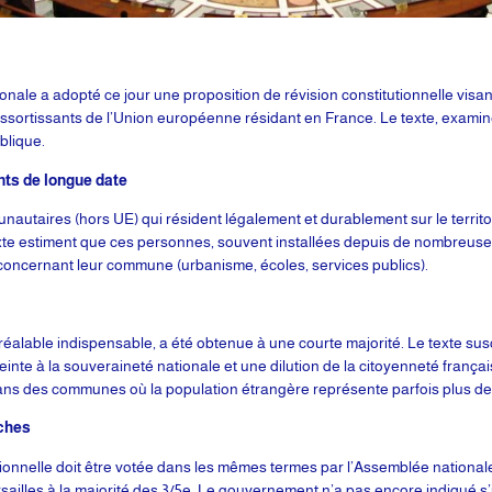
ale a adopté ce jour une proposition de révision constitutionnelle visant à 
essortissants de l’Union européenne résidant en France. Le texte, exami
ublique.
nts de longue date
nautaires (hors UE) qui résident légalement et durablement sur le territoir
exte estiment que ces personnes, souvent installées depuis de nombreuses
 concernant leur commune (urbanisme, écoles, services publics).
éalable indispensable, a été obtenue à une courte majorité. Le texte susci
te à la souveraineté nationale et une dilution de la citoyenneté françai
ans des communes où la population étrangère représente parfois plus de 
ches
utionnelle doit être votée dans les mêmes termes par l’Assemblée nationale
ailles à la majorité des 3/5e. Le gouvernement n’a pas encore indiqué s’il i