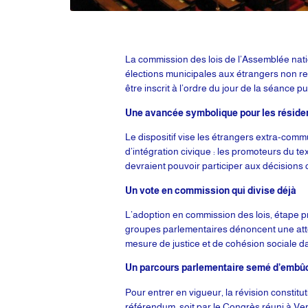
La commission des lois de l’Assemblée nation
élections municipales aux étrangers non r
être inscrit à l’ordre du jour de la séance p
Une avancée symbolique pour les réside
Le dispositif vise les étrangers extra-commu
d’intégration civique : les promoteurs du t
devraient pouvoir participer aux décisions
Un vote en commission qui divise déjà
L’adoption en commission des lois, étape pr
groupes parlementaires dénoncent une attein
mesure de justice et de cohésion sociale d
Un parcours parlementaire semé d’embû
Pour entrer en vigueur, la révision constit
référendum, soit par le Congrès réuni à Vers