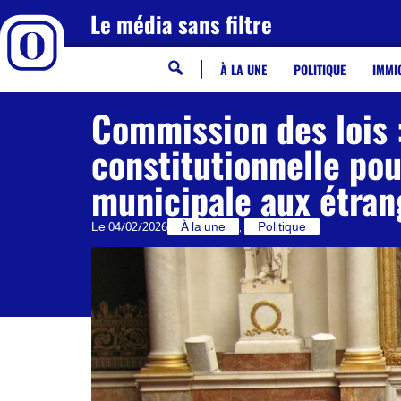
Le média sans filtre
À LA UNE
POLITIQUE
IMMI
Commission des lois :
constitutionnelle pour
municipale aux étran
Le
04/02/2026
À la une
,
Politique