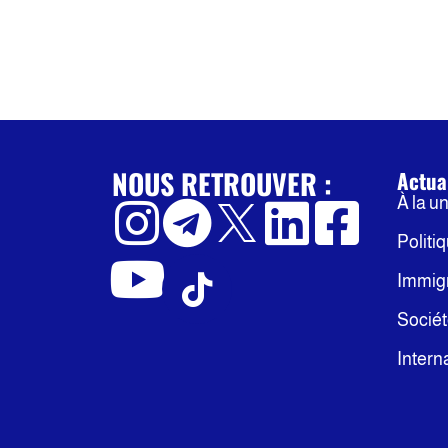
NOUS RETROUVER :
Actua
À la u
Politi
Immig
Socié
Intern