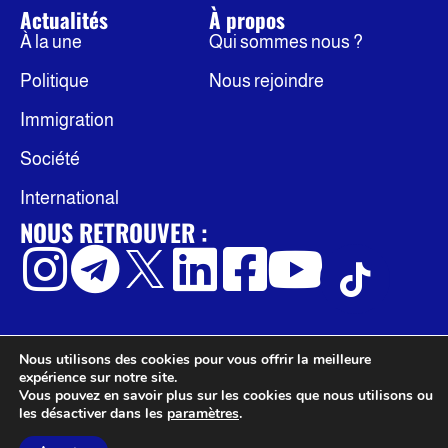
Actualités
À propos
À la une
Qui sommes nous ?
Politique
Nous rejoindre
Immigration
Société
International
NOUS RETROUVER :
Nous utilisons des cookies pour vous offrir la meilleure
© Occidentis
Politique de confidentialité
expérience sur notre site.
Mentions légales
Vous pouvez en savoir plus sur les cookies que nous utilisons ou
les désactiver dans les
paramètres
.