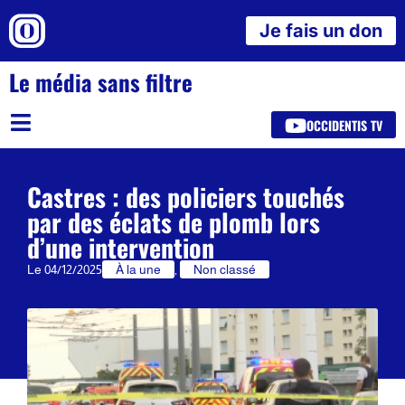
Je fais un don
Le média sans filtre
OCCIDENTIS TV
Castres : des policiers touchés
par des éclats de plomb lors
d’une intervention
Le
04/12/2025
À la une
,
Non classé