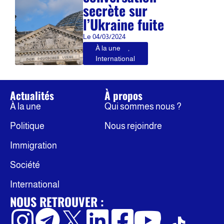
secrète sur
l’Ukraine fuite
Le
04/03/2024
À la une
,
International
Actualités
À propos
À la une
Qui sommes nous ?
Politique
Nous rejoindre
Immigration
Société
International
NOUS RETROUVER :