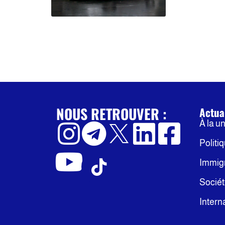
NOUS RETROUVER :
Actua
À la u
Politi
Immig
Socié
Intern