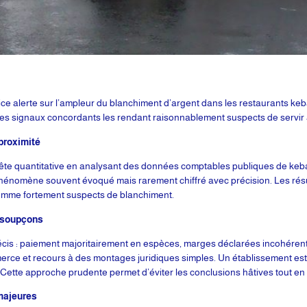
stice alerte sur l’ampleur du blanchiment d’argent dans les restaurants ke
 signaux concordants les rendant raisonnablement suspects de servir à i
proximité
nquête quantitative en analysant des données comptables publiques de keb
n phénomène souvent évoqué mais rarement chiffré avec précision. Les ré
omme fortement suspects de blanchiment.
s soupçons
cis : paiement majoritairement en espèces, marges déclarées incohérentes 
erce et recours à des montages juridiques simples. Un établissement est q
 Cette approche prudente permet d’éviter les conclusions hâtives tout en
 majeures