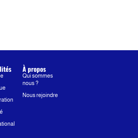
lités
À propos
ne
Qui sommes
nous ?
que
Nous rejoindre
ration
té
ational