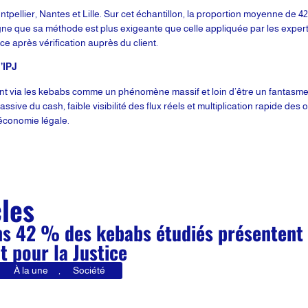
ntpellier, Nantes et Lille. Sur cet échantillon, la proportion moyenne de
igne que sa méthode est plus exigeante que celle appliquée par les exper
ce après vérification auprès du client.
’IPJ
iment via les kebabs comme un phénomène massif et loin d’être un fantasm
ssive du cash, faible visibilité des flux réels et multiplication rapide de
l’économie légale.
cles
s 42 % des kebabs étudiés présentent d
ut pour la Justice
À la une
,
Société