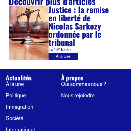
Découvrir plus d'articles
Justice : la remise
en liberté de
Nicolas Sarkozy
ordonnée par le
tribunal
Le
10/11/2025
À la une
Actualités
À propos
À la une
Qui sommes nous ?
Politique
Nous rejoindre
Immigration
Société
International