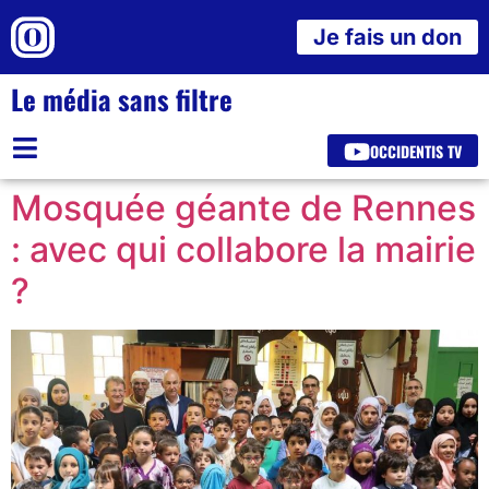
Je fais un don
Le média sans filtre
OCCIDENTIS TV
Mosquée géante de Rennes
: avec qui collabore la mairie
?