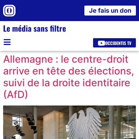
Je fais un don
Le média sans filtre
OCCIDENTIS TV
Allemagne : le centre-droit
arrive en tête des élections,
suivi de la droite identitaire
(AfD)