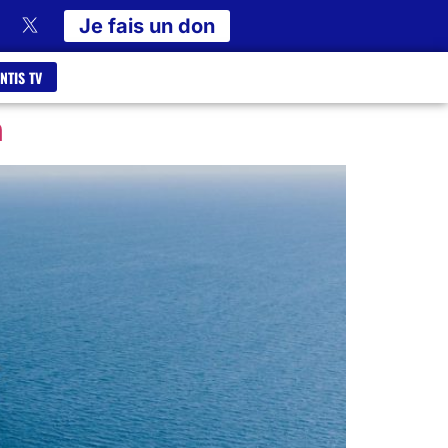
Je fais un don
NTIS TV
n