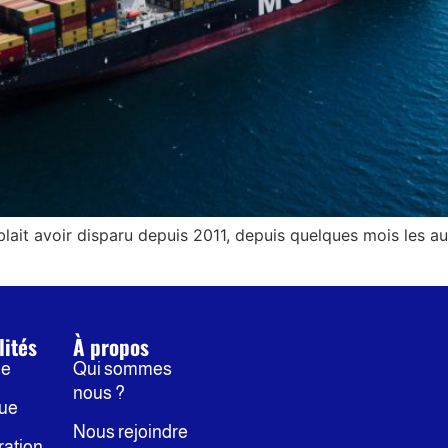
mblait avoir disparu depuis 2011, depuis quelques mois les a
lités
À propos
ne
Qui sommes
nous ?
que
Nous rejoindre
ration