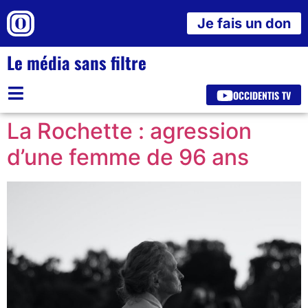
Je fais un don
Le média sans filtre
OCCIDENTIS TV
La Rochette : agression
d’une femme de 96 ans