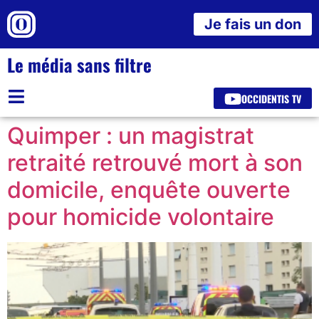
Je fais un don
Le média sans filtre
OCCIDENTIS TV
Quimper : un magistrat
retraité retrouvé mort à son
domicile, enquête ouverte
pour homicide volontaire