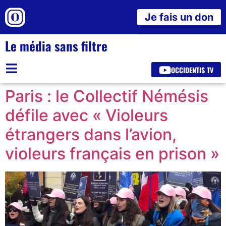
Je fais un don
Le média sans filtre
OCCIDENTIS TV
Paris : le Collectif Némésis
défile avec « Violeurs
étrangers dans l’avion,
violeurs français en prison »