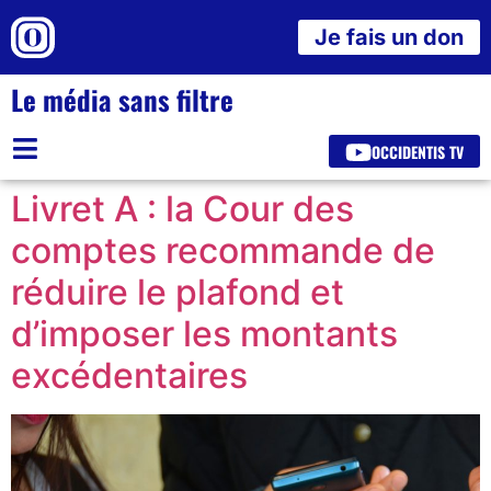
Je fais un don
Le média sans filtre
OCCIDENTIS TV
Livret A : la Cour des
comptes recommande de
réduire le plafond et
d’imposer les montants
excédentaires