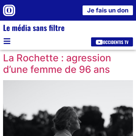
Je fais un don
Le média sans filtre
OCCIDENTIS TV
La Rochette : agression
d’une femme de 96 ans