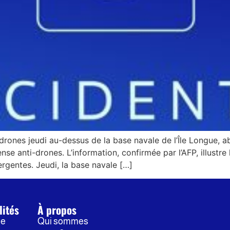
 drones jeudi au-dessus de la base navale de l’Île Longue, a
ense anti-drones. L’information, confirmée par l’AFP, illustre
gentes. Jeudi, la base navale […]
lités
À propos
ne
Qui sommes