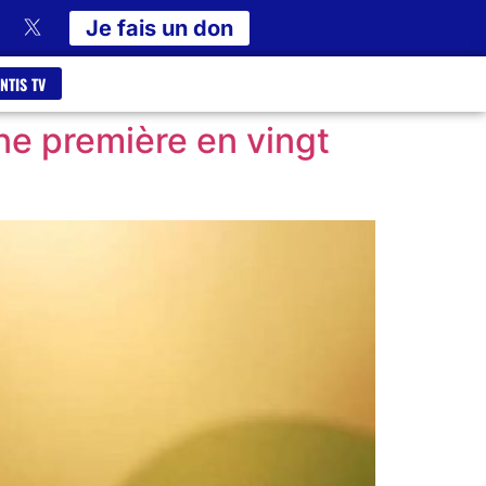
Je fais un don
NTIS TV
ne première en vingt