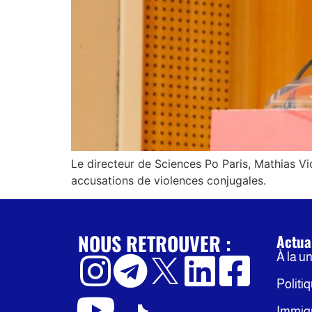
Le directeur de Sciences Po Paris, Mathias 
accusations de violences conjugales.
NOUS RETROUVER :
Actua
À la u
Politi
Immig