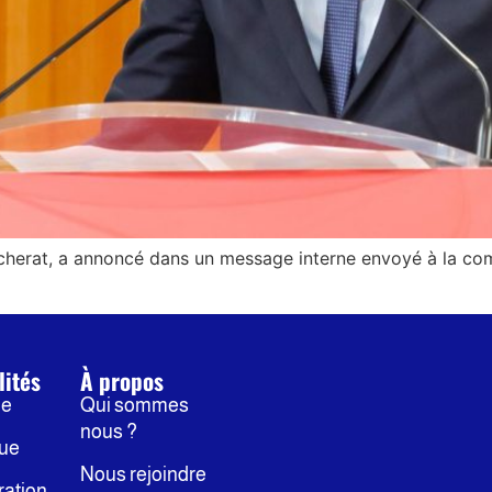
Vicherat, a annoncé dans un message interne envoyé à la c
lités
À propos
ne
Qui sommes
nous ?
que
Nous rejoindre
ration