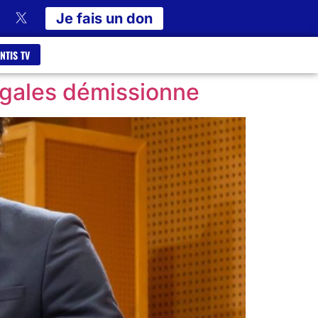
Je fais un don
NTIS TV
jugales démissionne