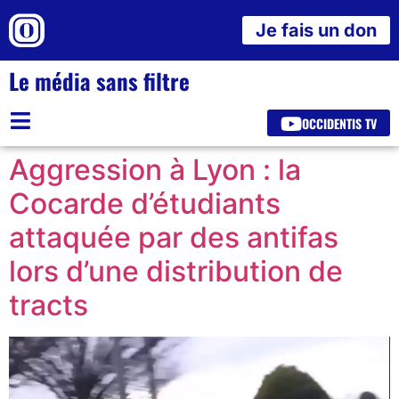
Je fais un don
Le média sans filtre
OCCIDENTIS TV
Aggression à Lyon : la
Cocarde d’étudiants
attaquée par des antifas
lors d’une distribution de
tracts