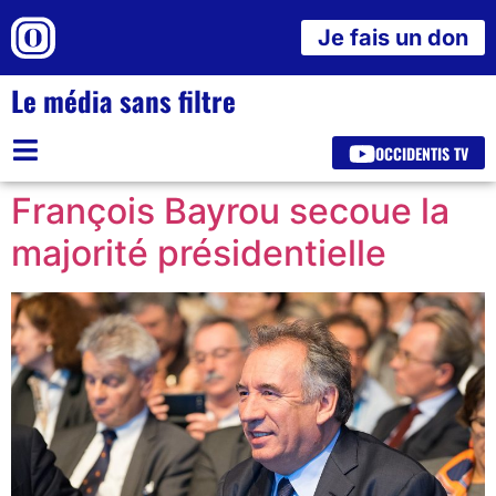
Je fais un don
Le média sans filtre
OCCIDENTIS TV
François Bayrou secoue la
majorité présidentielle