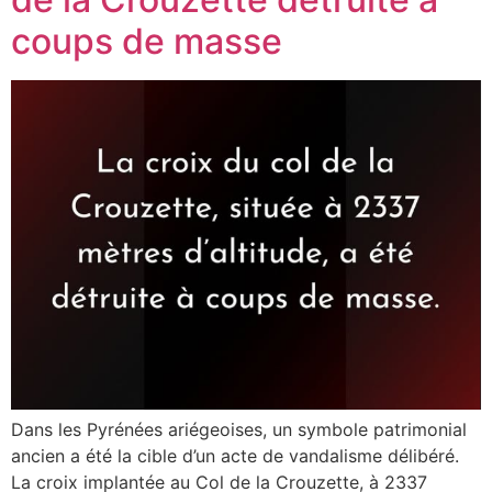
coups de masse
Dans les Pyrénées ariégeoises, un symbole patrimonial
ancien a été la cible d’un acte de vandalisme délibéré.
La croix implantée au Col de la Crouzette, à 2337