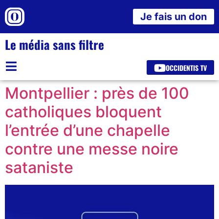
Je fais un don
Le média sans filtre
OCCIDENTIS TV
Montpellier : près de 100
catholiques bloquent
l’entrée d’une chapelle
contre une messe noire
sataniste